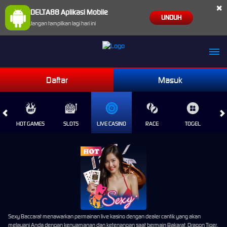
×
DELTA88 Aplikasi Mobile
UNDUH
Jangan tampilkan lagi hari ini
Daftar
Masuk
HOT GAMES
SLOTS
LIVE CASINO
RACE
TOGEL
OL
Sexy Baccarat menawarkan permainan live kasino dengan dealer cantik yang akan
melayani Anda dengan kenyamanan dan ketenangan saat bermain Bakarat, Dragon Tiger,