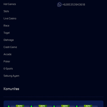
Hot Games
+6285353943618
Slots
Live Casino
Race
Togel
Olahraga
Crash Game
Arcade
Poker
E-Sports
Sabung Ayam
Komunitas