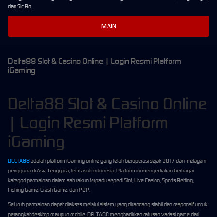
dan Sic Bo.
MAIN
Delta88 Slot & Casino Online | Login Resmi Platform
iGaming
Delta88 Slot & Casino Online
| Login Resmi Platform
iGaming
DELTA88
adalah platform iGaming online yang telah beroperasi sejak 2017 dan melayani
pengguna di Asia Tenggara, termasuk Indonesia. Platform ini menyediakan berbagai
kategori permainan dalam satu akun terpadu seperti Slot, Live Casino, Sports Betting,
Fishing Game, Crash Game, dan P2P.
Seluruh permainan dapat diakses melalui sistem yang dirancang stabil dan responsif untuk
perangkat desktop maupun mobile. DELTA88 menghadirkan ratusan variasi game dari