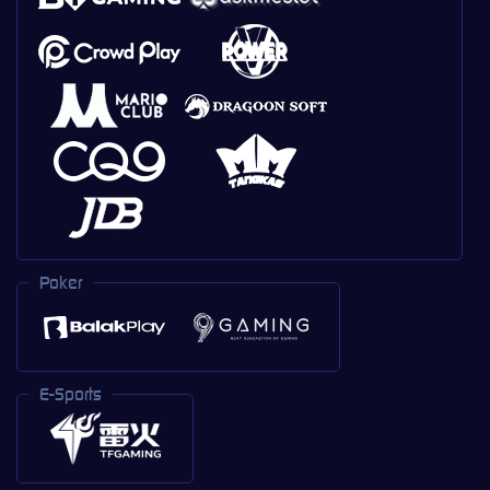
Poker
E-Sports