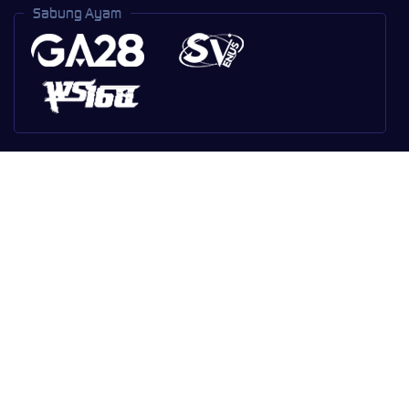
Sabung Ayam