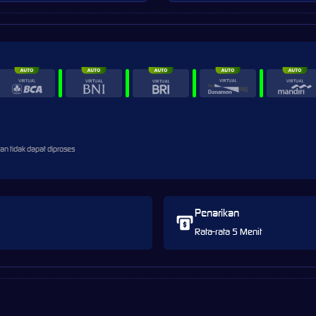
an tidak dapat diproses
Penarikan
Rata-rata 5 Menit