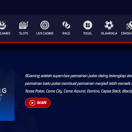
 GAMES
SLOTS
LIVE CASINO
RACE
TOGEL
OLAHRAGA
CRASH
9Gaming adalah supervisor permainan poker daring terlengkap dan 
permainan kartu poker membuat permainan menjadi lebih menarik 
Texas Poker, Ceme City, Ceme Around, Domino, Capsa Stack, Blac
MAIN