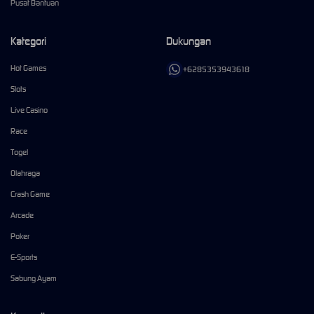
Pusat Bantuan
Kategori
Dukungan
Hot Games
+6285353943618
Slots
Live Casino
Race
Togel
Olahraga
Crash Game
Arcade
Poker
E-Sports
Sabung Ayam