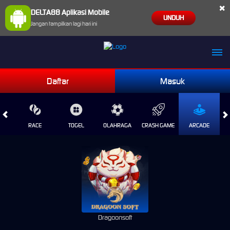
×
DELTA88 Aplikasi Mobile
UNDUH
Jangan tampilkan lagi hari ini
Daftar
Masuk
SINO
RACE
TOGEL
OLAHRAGA
CRASH GAME
ARCADE
Dragoonsoft