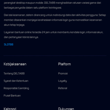
perangkat desktop maupun mobile. DELTA88 menghadirkan ratusan variasi game dari
berbagai penyedia dalam satu platform terintegrasi.
Dari sisi keamanan, sistem dirancang untuk melindungi data dan aktivitas pengguna. Setiap
member disarankan menjaga kerahasiaan informasi login guna memastikan keamanan
akun tetap terjaga.
Layanan bantuan online tersedia 24 jam untuk membantu kendala login, informasi akun,
dan pertanyaan teknis lainnya.
SLOT88
Kebijaksanaan
Platform
Tentang DELTA88
Promosi
Syarat dan Ketentuan
Loyalty
Responsible Gambling
Referral
Pusat Bantuan
Kategori
Dukungan