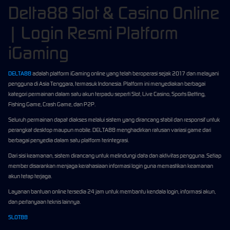
Delta88 Slot & Casino Online
| Login Resmi Platform
iGaming
DELTA88
adalah platform iGaming online yang telah beroperasi sejak 2017 dan melayani
pengguna di Asia Tenggara, termasuk Indonesia. Platform ini menyediakan berbagai
kategori permainan dalam satu akun terpadu seperti Slot, Live Casino, Sports Betting,
Fishing Game, Crash Game, dan P2P.
Seluruh permainan dapat diakses melalui sistem yang dirancang stabil dan responsif untuk
perangkat desktop maupun mobile. DELTA88 menghadirkan ratusan variasi game dari
berbagai penyedia dalam satu platform terintegrasi.
Dari sisi keamanan, sistem dirancang untuk melindungi data dan aktivitas pengguna. Setiap
member disarankan menjaga kerahasiaan informasi login guna memastikan keamanan
akun tetap terjaga.
Layanan bantuan online tersedia 24 jam untuk membantu kendala login, informasi akun,
dan pertanyaan teknis lainnya.
SLOT88