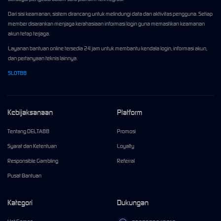
Dari sisi keamanan, sistem dirancang untuk melindungi data dan aktivitas pengguna. Setiap
member disarankan menjaga kerahasiaan informasi login guna memastikan keamanan
akun tetap terjaga.
Layanan bantuan online tersedia 24 jam untuk membantu kendala login, informasi akun,
dan pertanyaan teknis lainnya.
SLOT88
Kebijaksanaan
Platform
Tentang DELTA88
Promosi
Syarat dan Ketentuan
Loyalty
Responsible Gambling
Referral
Pusat Bantuan
Kategori
Dukungan