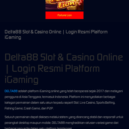
Fortune Lion
Delta88 Slot & Casino Online | Login Resmi Platform
iGaming
Delta88 Slot & Casino Online
| Login Resmi Platform
iGaming
DELTA88
adalah platform iGaming online yang telah beroperasi sejak 2017 dan melayani
pengguna di Asia Tenggara, termasuk Indonesia. Platform ini menyediakan berbagai
kategori permainan dalam satu akun terpadu seperti Slot, Live Casino, Sports Betting,
Fishing Game, Crash Game, dan P2P.
Seluruh permainan dapat diakses melalui sistem yang dirancang stabil dan responsif untuk
perangkat desktop maupun mobile. DELTA88 menghadirkan ratusan variasi game dari
berbagai penyedia dalam satu platform terintegrasi.