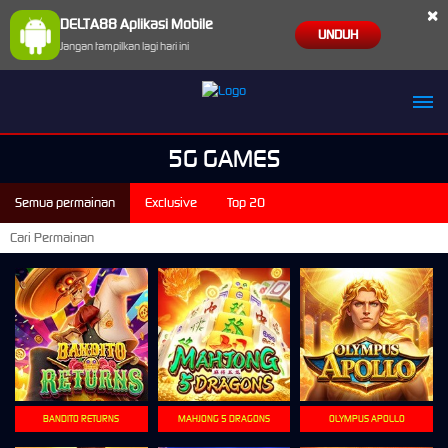
×
DELTA88 Aplikasi Mobile
UNDUH
Jangan tampilkan lagi hari ini
5G GAMES
Semua permainan
Exclusive
Top 20
BANDITO RETURNS
MAHJONG 5 DRAGONS
OLYMPUS APOLLO