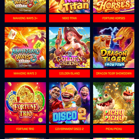
MAHJONG WAYS 3+
NEKO TITAN
FORTUNE HORSES
MAHJONG WAYS 3
GOLDEN ISLAND
DRAGON TIGER SHOWDOWN
FORTUNE TRIO
GOVERNMENT DISCO 2
PICHU PICHU