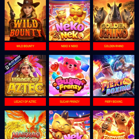
WILD BOUNTY
NEKO X NEKO
GOLDEN RHINO
LEGACY OF AZTEC
SUGAR FRENZY
FIERY BOXING