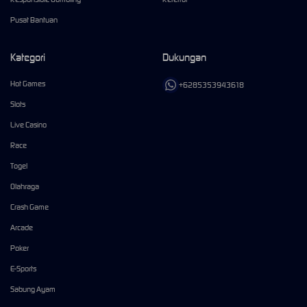
Pusat Bantuan
Kategori
Dukungan
Hot Games
+6285353943618
Slots
Live Casino
Race
Togel
Olahraga
Crash Game
Arcade
Poker
E-Sports
Sabung Ayam