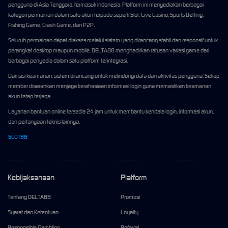
pengguna di Asia Tenggara, termasuk Indonesia. Platform ini menyediakan berbagai
kategori permainan dalam satu akun terpadu seperti Slot, Live Casino, Sports Betting,
Fishing Game, Crash Game, dan P2P.
Seluruh permainan dapat diakses melalui sistem yang dirancang stabil dan responsif untuk
perangkat desktop maupun mobile. DELTA88 menghadirkan ratusan variasi game dari
berbagai penyedia dalam satu platform terintegrasi.
Dari sisi keamanan, sistem dirancang untuk melindungi data dan aktivitas pengguna. Setiap
member disarankan menjaga kerahasiaan informasi login guna memastikan keamanan
akun tetap terjaga.
Layanan bantuan online tersedia 24 jam untuk membantu kendala login, informasi akun,
dan pertanyaan teknis lainnya.
SLOT88
Kebijaksanaan
Platform
Tentang DELTA88
Promosi
Syarat dan Ketentuan
Loyalty
Responsible Gambling
Referral