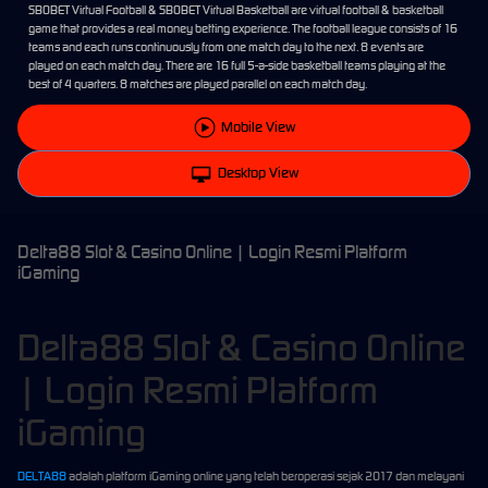
SBOBET Virtual Football & SBOBET Virtual Basketball are virtual football & basketball
game that provides a real money betting experience. The football league consists of 16
teams and each runs continuously from one match day to the next. 8 events are
played on each match day. There are 16 full 5-a-side basketball teams playing at the
best of 4 quarters. 8 matches are played parallel on each match day.
Mobile View
Desktop View
Delta88 Slot & Casino Online | Login Resmi Platform
iGaming
Delta88 Slot & Casino Online
| Login Resmi Platform
iGaming
DELTA88
adalah platform iGaming online yang telah beroperasi sejak 2017 dan melayani